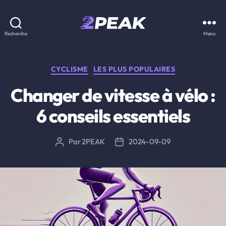
2PEAK
Recherche
Menu
Knowledge
Base
Catégories
CYCLISME
LES PLUS POPULAIRES
Changer de vitesse à vélo :
6 conseils essentiels
Par
2PEAK
2024-09-09
Auteur
Date
de
de
l’article
l’article