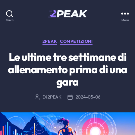
2PEAK
Cerca
Menu
Knowledge
Base
Categorie
2PEAK
COMPETIZIONI
Le ultime tre settimane di
allenamento prima di una
gara
Di
2PEAK
2024-05-06
Autore
Data
articolo
dell'articolo