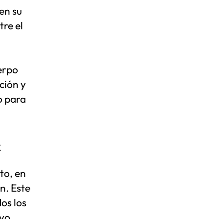
en su
tre el
erpo
ción y
o para
K
to, en
n. Este
os los
ivo