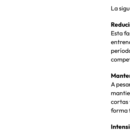
La sigu
Reduci
Esta fa
entren
período
compet
Manten
A pesar
mantie
cortas
forma f
Intens