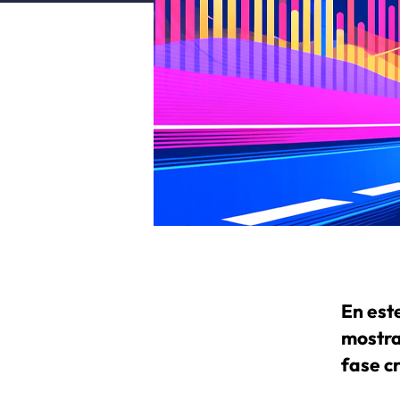
En est
mostra
fase cr