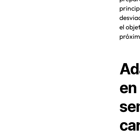
princip
desvia
el obje
próxim
Ad
en 
se
ca