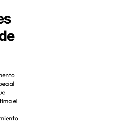
es
 de
omento
pecial
ue
tima el
amiento