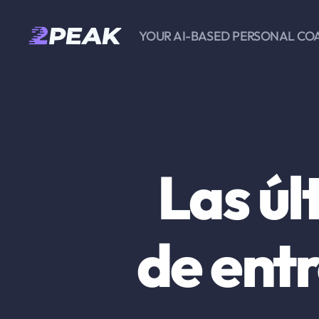
YOUR AI-BASED PERSONAL CO
2PEAK
Knowledge
Base
Las úl
de ent