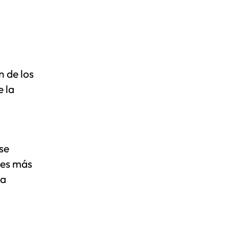
 de los
 la
se
des más
la