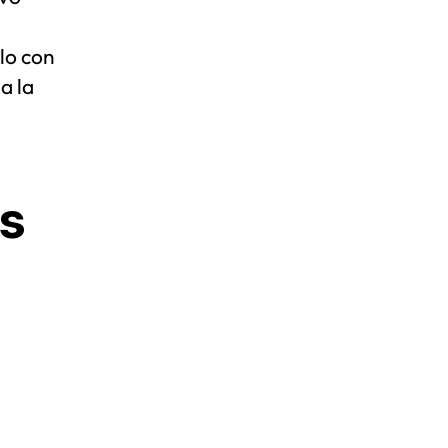
lo con
a la
as