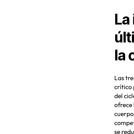
La 
úl
la 
Las tr
crítico
del cic
ofrece
cuerpo 
compet
se redu