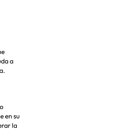
ue
uda a
a.
mo
e en su
erar la