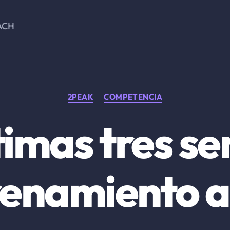
ACH
Categorías
2PEAK
COMPETENCIA
timas tres 
renamiento a