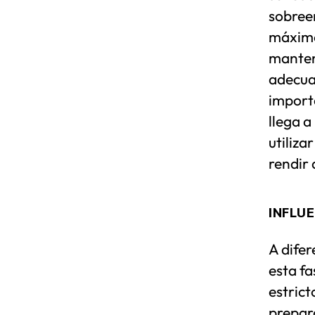
sobree
máximo 
manten
adecua
importa
llega a
utiliz
rendir 
INFLUE
A difer
esta fa
estrict
prepar