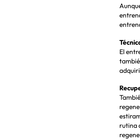
Aunque 
entren
entren
Técnic
El entr
tambié
adquiri
Recupe
Tambié
regene
estira
rutina 
regene