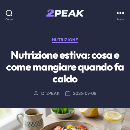
2PEAK
Cerca
Menu
Knowledge
Base
Categorie
NUTRIZIONE
Nutrizione estiva: cosa e
come mangiare quando fa
caldo
Di
2PEAK
2026-07-08
Autore
Data
articolo
dell'articolo