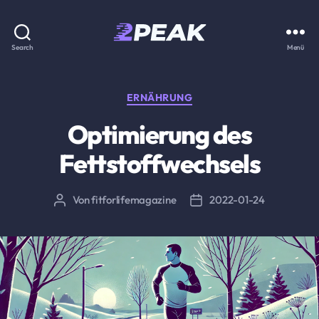
2PEAK
Search
Menü
Wissensbasis
Kategorien
ERNÄHRUNG
Optimierung des
Fettstoffwechsels
Von
fitforlifemagazine
2022-01-24
Beitragsautor
Beitragsdatum