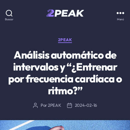
2PEAK
Buscar
Menú
Knowledge
Base
Categorías
2PEAK
Análisis automático de
intervalos y “¿Entrenar
por frecuencia cardíaca o
ritmo?”
Por
2PEAK
2024-02-16
Autor
Fecha
de
de
la
la
entrada
entrada