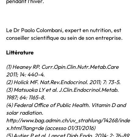
pendant l’hiver.
Le Dr Paolo Colombani, expert en nutrition, est
conseiller scientifique au sein de son entreprise.
Littérature
(1) Heaney RP. Curr.Opin.Clin.Nutr.Metab.Care
2011; 14: 440-4.
(2) Holick MF. Nat.Rev.Endocrinol. 2011; 7: 73-5.
(3) Matsuoka LY et al. J.Clin.Endocrinol.Metab.
1987; 64: 1165-8.
(4) Federal Office of Public Health. Vitamin D and
solar radiation.
http://www.bag.admin.ch/uv_strahlung/14268/inde
x.html?lang=de (accesso 01/31/2016)
(5) Autier P et al. Lancet Diab.Endo. 2014; 2: 76-89