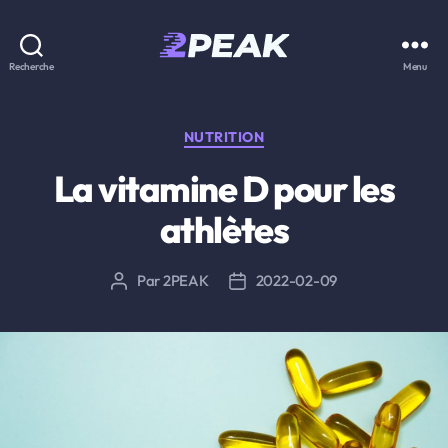
2PEAK
Recherche
Menu
Knowledge
Base
Catégories
NUTRITION
La vitamine D pour les
athlètes
Par
2PEAK
2022-02-09
Auteur
Date
de
de
l’article
l’article