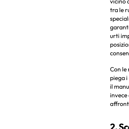
vicino 
tra le 
special
garanti
urti im
posizio
consent
Con le 
piega i
il manu
invece 
affront
2. Sc