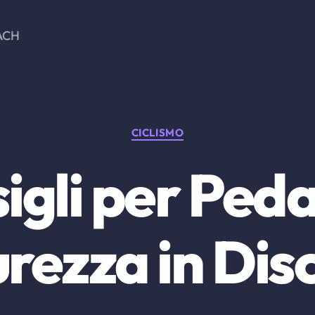
ACH
Categorie
CICLISMO
igli per Peda
urezza in Dis