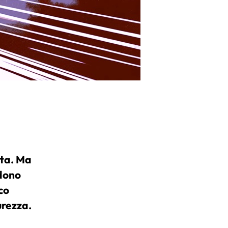
tta. Ma
edono
co
urezza.