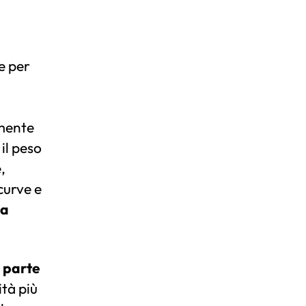
e per
rmente
il peso
,
curve e
na
a parte
ità più