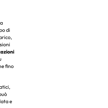
na
po di
carico,
sioni
cazioni
u
ne fino
tici,
 può
lata e