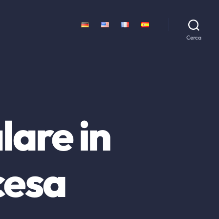
Cerca
lare in
cesa