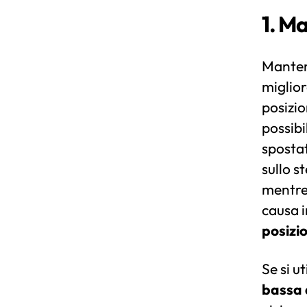
1. M
Mantene
miglior
posizio
possibi
spostat
sullo s
mentre 
causa i
posizi
Se si u
bassa 