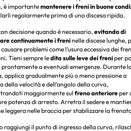
a, è importante
mantenere i freni in buone condi
larli regolarmente prima di una discesa ripida.
con decisione quando è necessario,
evitando di
nare continuamente i freni
nelle discese lunghe, 
 causare problemi come l’usura eccessiva dei freni
ni. Tieni sempre le
dita sulle leve dei freni
per po
e prontamente a eventuali emergenze.
Durante l
a, applica gradualmente più o meno pressione a
 della velocità e dell’angolo della curva,
trandoti maggiormente sul
freno anteriore
per 
e potenza di arresto. Arretra il sedere e mantie
e leggera nelle braccia per stabilizzare la frenat
raggiungi il punto di ingresso della curva, rilasc