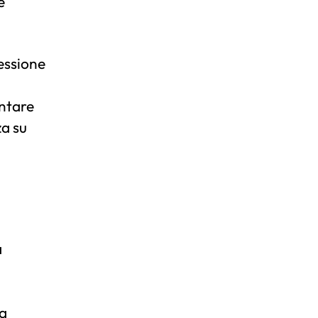
e
ressione
entare
za su
a
la