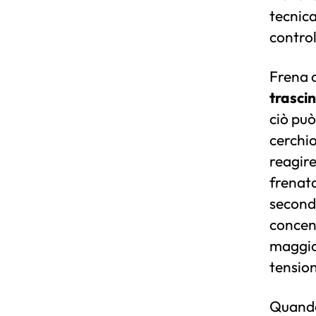
tecnic
control
Frena 
trasci
ciò può
cerchio
reagir
frenat
seconda
concen
maggior
tension
Quando 