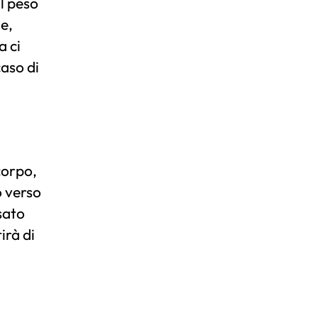
il peso
ne,
a ci
aso di
,
corpo,
o verso
sato
irà di