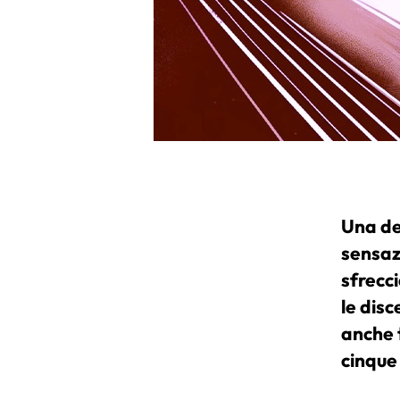
Una del
sensazi
sfrecci
le disc
anche 
cinque 