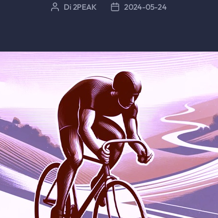
Di
2PEAK
2024-05-24
Autore
Data
articolo
dell'articolo