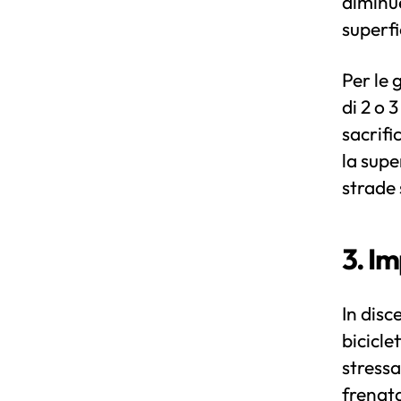
diminue
superfi
Per le 
di 2 o 
sacrifi
la supe
strade 
3. Im
In disc
bicicle
stressa
frenata