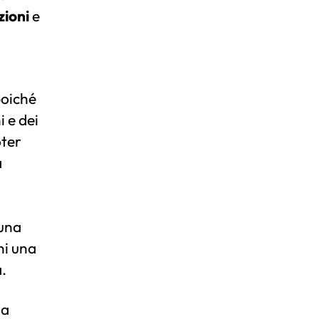
zioni
e
poiché
 e dei
ter
a
una
ni una
a.
ia