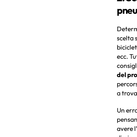
pneu
Determi
scelta 
biciclet
ecc. Tu
consigl
del pr
percors
a trova
Un err
pensand
avere l