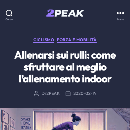
2PEAK
Cerca
Menu
Knowledge
Base
Categorie
CICLISMO
FORZA E MOBILITÀ
Allenarsi sui rulli: come
sfruttare al meglio
l’allenamento indoor
Di
2PEAK
2020-02-14
Autore
Data
articolo
dell'articolo