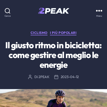
2PEAK
Cerca
Menu
Knowledge
Base
Categorie
CICLISMO
I PIÙ POPOLARI
Il giusto ritmo in bicicletta:
come gestire al meglio le
energie
Di
2PEAK
2023-04-12
Autore
Data
articolo
dell'articolo