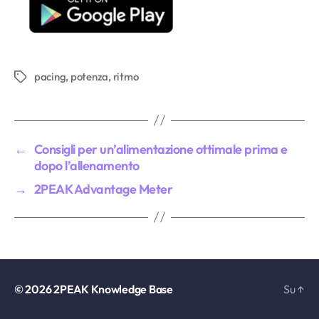
pacing
,
potenza
,
ritmo
Tag
←
Consigli per un’alimentazione ottimale prima e
dopo l’allenamento
→
2PEAK Advantage Meter
© 2026
2PEAK Knowledge Base
Su
↑