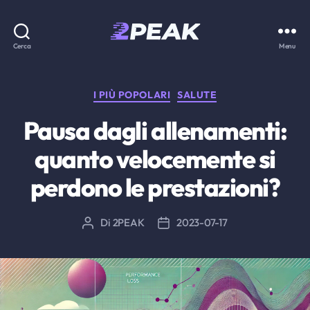
2PEAK
Cerca
Menu
Knowledge
Base
Categorie
I PIÙ POPOLARI
SALUTE
Pausa dagli allenamenti:
quanto velocemente si
perdono le prestazioni?
Di
2PEAK
2023-07-17
Autore
Data
articolo
dell'articolo