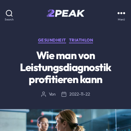
2PEAK
Search
Menü
Wissensbasis
Kategorien
GESUNDHEIT
TRIATHLON
Wie man von
Leistungsdiagnostik
profitieren kann
Von
2022-11-22
Beitragsautor
Beitragsdatum