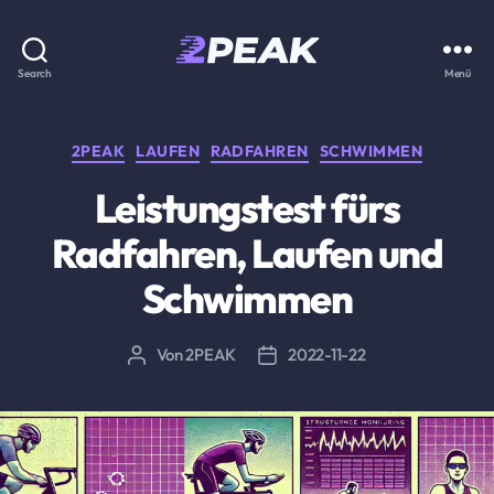
2PEAK
Search
Menü
Wissensbasis
Kategorien
2PEAK
LAUFEN
RADFAHREN
SCHWIMMEN
Leistungstest fürs
Radfahren, Laufen und
Schwimmen
Von
2PEAK
2022-11-22
Beitragsautor
Beitragsdatum