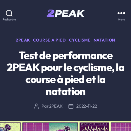
2PEAK
Recherche
Menu
Knowledge
Base
Catégories
2PEAK
COURSE À PIED
CYCLISME
NATATION
Test de performance
2PEAK pour le cyclisme, la
course à pied et la
natation
Par
2PEAK
2022-11-22
Auteur
Date
de
de
l’article
l’article