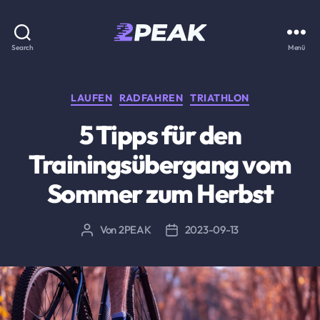
2PEAK
Search
Menü
Wissensbasis
Kategorien
LAUFEN
RADFAHREN
TRIATHLON
5 Tipps für den
Trainingsübergang vom
Sommer zum Herbst
Von
2PEAK
2023-09-13
Beitragsautor
Beitragsdatum