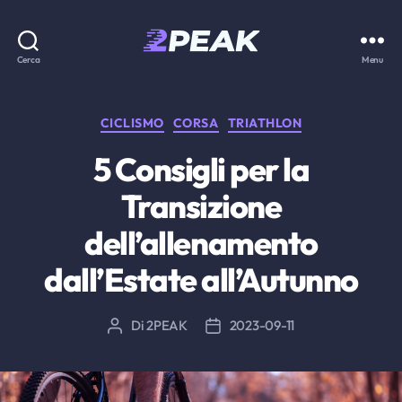
2PEAK
Cerca
Menu
Knowledge
Base
Categorie
CICLISMO
CORSA
TRIATHLON
5 Consigli per la
Transizione
dell’allenamento
dall’Estate all’Autunno
Di
2PEAK
2023-09-11
Autore
Data
articolo
dell'articolo