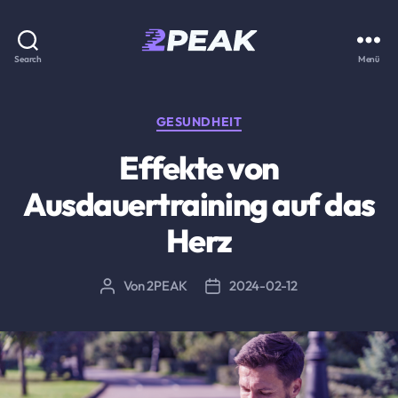
2PEAK
Search
Menü
Wissensbasis
Kategorien
GESUNDHEIT
Effekte von
Ausdauertraining auf das
Herz
Von
2PEAK
2024-02-12
Beitragsautor
Beitragsdatum