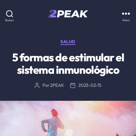
2PEAK
Buscar
Menú
Knowledge
Base
Categorías
SALUD
5 formas de estimular el
sistema inmunológico
Por
2PEAK
2023-02-15
Autor
Fecha
de
de
la
la
entrada
entrada