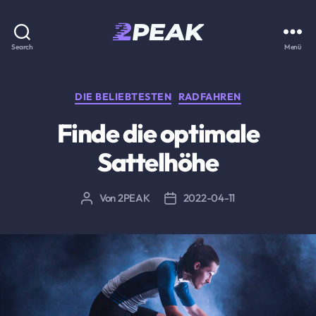
2PEAK
Search
Menü
Wissensbasis
Kategorien
DIE BELIEBTESTEN
RADFAHREN
Finde die optimale
Sattelhöhe
Von
2PEAK
2022-04-11
Beitragsautor
Beitragsdatum