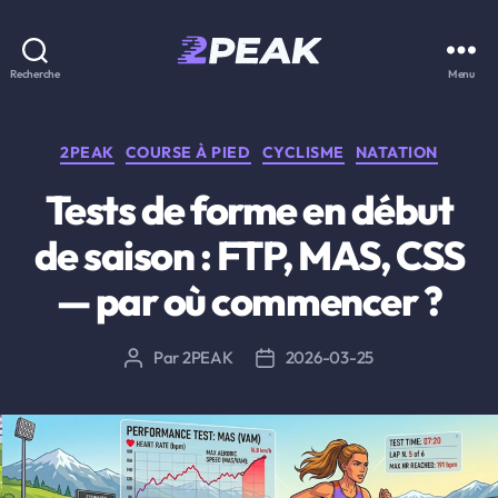
2PEAK
Recherche
Menu
Knowledge
Base
Catégories
2PEAK
COURSE À PIED
CYCLISME
NATATION
Tests de forme en début
de saison : FTP, MAS, CSS
— par où commencer ?
Par
2PEAK
2026-03-25
Auteur
Date
de
de
l’article
l’article