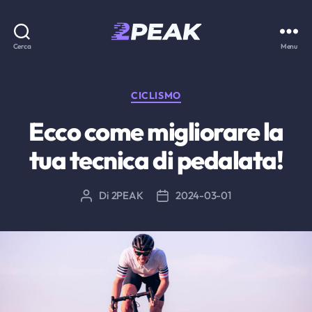
2PEAK
Cerca
Menu
Knowledge
Base
Categorie
CICLISMO
Ecco come migliorare la
tua tecnica di pedalata!
Di
2PEAK
2024-03-01
Autore
Data
articolo
dell'articolo