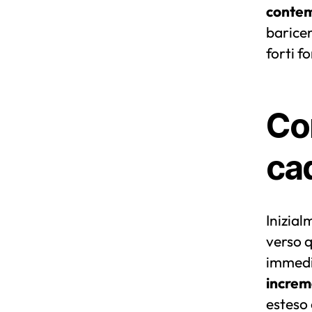
conte
baricen
forti f
Co
ca
Inizial
verso 
immedi
increm
esteso 