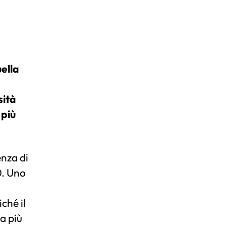
ella
sità
 più
enza di
0. Uno
iché il
a più