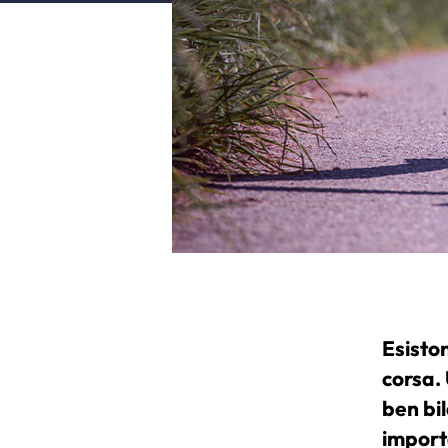
Esiston
corsa.
ben bi
importa