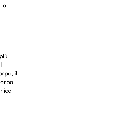
i al
più
l
orpo, il
 corpo
amica