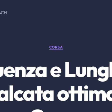
ACH
Categorie
CORSA
uenza e Lung
alcata ottima