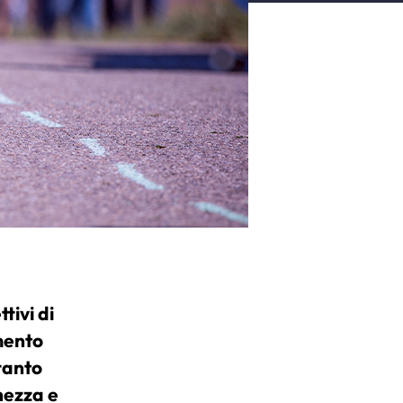
tivi di
mento
tanto
ghezza e