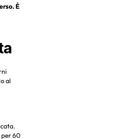
erso. È
ta
rni
lo al
lcata.
a per 60