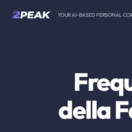
YOUR AI-BASED PERSONAL CO
2PEAK
Knowledge
Base
Freq
della F