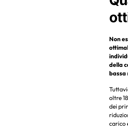
Qua
ot
Non es
ottima
individ
della 
bassa n
Tuttavi
oltre 1
dei pri
riduzio
carico 