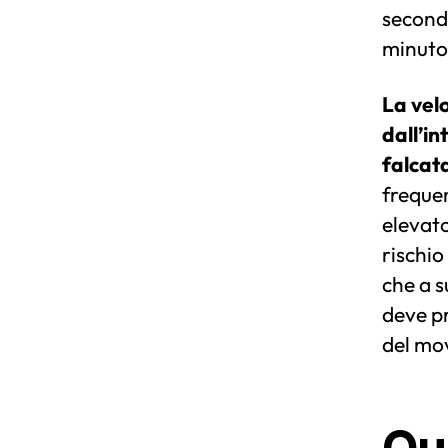
secondi
minuto
La vel
dall’in
falcat
freque
elevato
rischio
che a s
deve pr
del mo