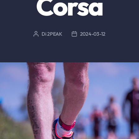
Corsa
Di
2PEAK
2024-03-12
Autore
Data
articolo
dell'articolo