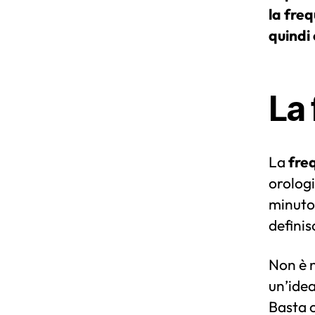
la fre
quindi
La 
La
fre
orologi
minuto.
definis
Non è n
un’idea
Basta c