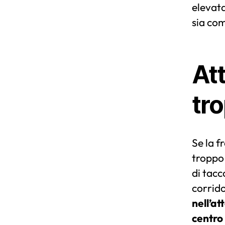
elevat
sia com
At
tro
Se la f
troppo 
di tacc
corrido
nell’at
centro 