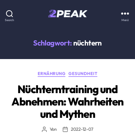
2PEAK
Search
Menü
Wissensbasis
Schlagwort:
nüchtern
Kategorien
ERNÄHRUNG
GESUNDHEIT
Nüchterntraining und
Abnehmen: Wahrheiten
und Mythen
Von
2022-12-07
Beitragsautor
Beitragsdatum