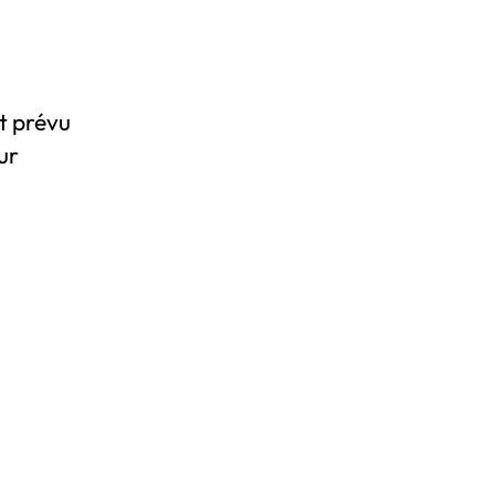
t prévu
ur