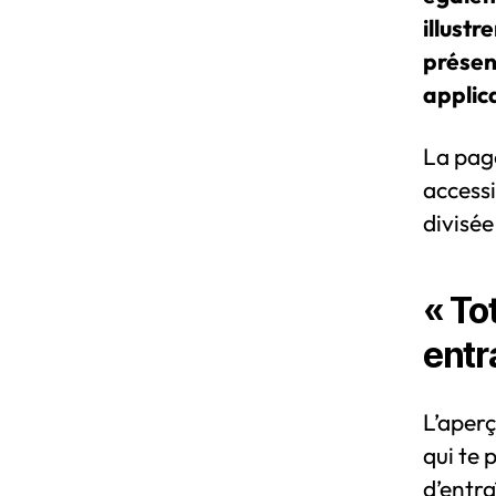
illustr
présen
applic
La page
accessi
divisée
« To
entr
L’aperç
qui te 
d’entra