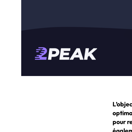
L’obje
optima
pour r
égalem