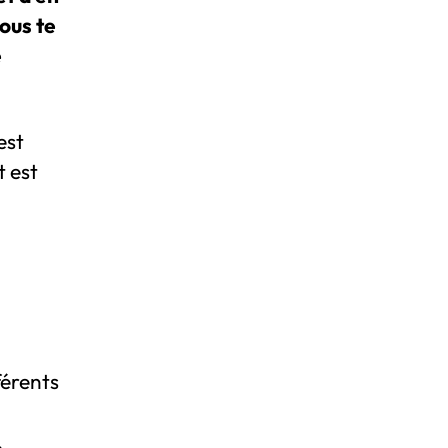
nous te
e
 est
t est
férents
.