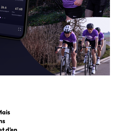
Mais
ns
et d’en