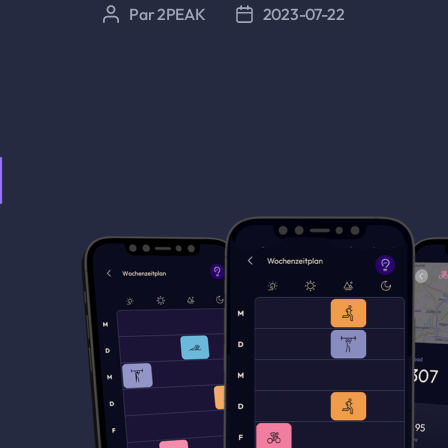
Par
2PEAK
2023-07-22
Auteur
Date
de
de
l’article
l’article