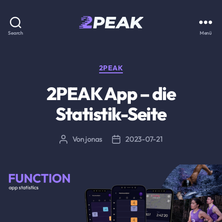
2PEAK
Search
Menü
Wissensbasis
Kategorien
2PEAK
2PEAK App – die
Statistik-Seite
Von
jonas
2023-07-21
Beitragsautor
Beitragsdatum