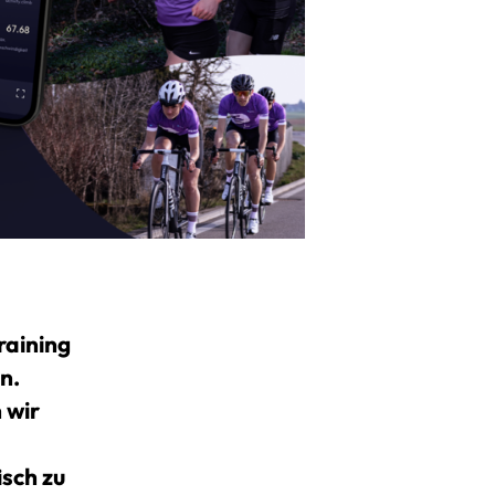
raining
n.
 wir
isch zu