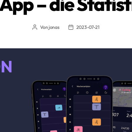
pp – die Statist
Von
jonas
2023-07-21
Beitragsautor
Beitragsdatum