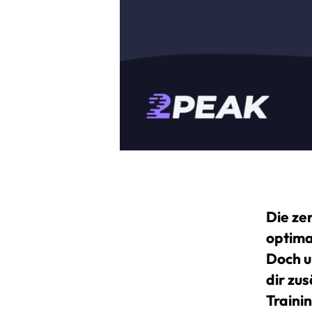
Die ze
optima
Doch u
dir zu
Trainin