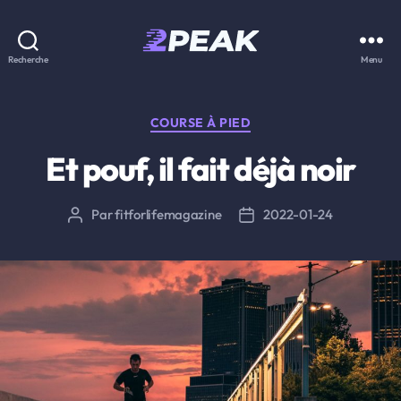
2PEAK
Recherche
Menu
Knowledge
Base
Catégories
COURSE À PIED
Et pouf, il fait déjà noir
Par
fitforlifemagazine
2022-01-24
Auteur
Date
de
de
l’article
l’article