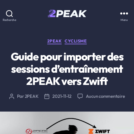
2PEAK
Recherche
Menu
Knowledge
Base
Catégories
2PEAK
CYCLISME
Guide pour importer des
sessions d’entraînement
2PEAK vers Zwift
sur
Par
2PEAK
2021-11-12
Aucun commentaire
Auteur
Date
Gui
de
de
pour
l’article
l’article
impo
des
sessi