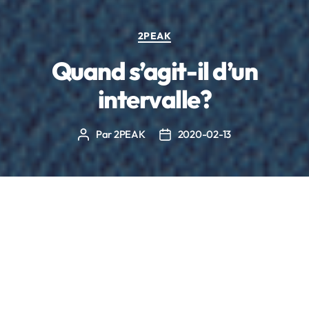
Catégories
2PEAK
Quand s’agit-il d’un
intervalle?
Par
2PEAK
2020-02-13
Auteur
Date
de
de
l’article
l’article
2PEAK t’offre un outil unique pour détecter
automatiquement tes efforts d’intervalles et, s’ils
correspondent aux critères désignés, les mettre en
évidence et les classer en tant qu’intervalles.
Il peut arriver que tu aies l’impression d’avoir fait