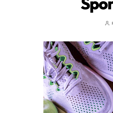
Spor
Aut
de
l’ar