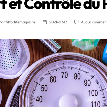
t et Contrôle du 
Par
fitforlifemagazine
2021-07-13
Aucun comment
eur
Date
de
ticle
l’article