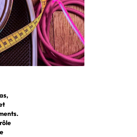
as,
et
iments.
rôle
de