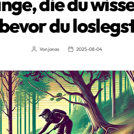
nge, die du wissen
bevor du loslegs
Von
jonas
2025-08-04
Beitragsautor
Beitragsdatum