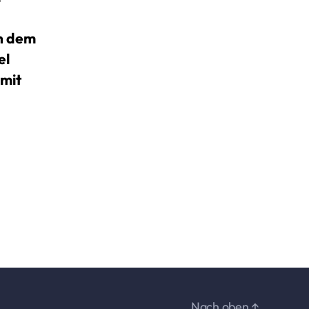
en dem
el
 mit
Nach oben
↑