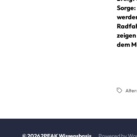
Sorge:
werden
Radfah
zeigen 
dem Mo
Alter
Schlagwö
© 2026
2PEAK Wissensbasis
Powered by Wo