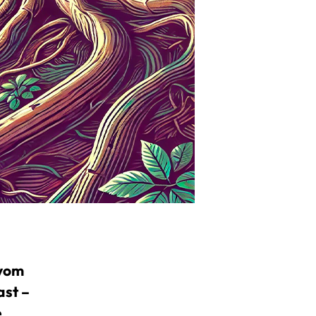
 vom
ast –
e