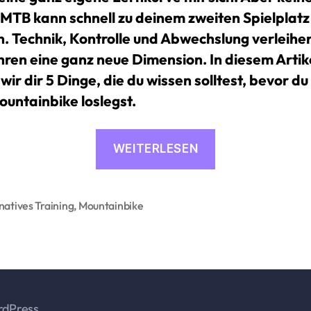
 MTB kann schnell zu deinem zweiten Spielplatz
. Technik, Kontrolle und Abwechslung verleih
ren eine ganz neue Dimension. In diesem Artik
wir dir 5 Dinge, die du wissen solltest, bevor du
untainbike loslegst.
«MTB:
WEITERLESEN
6
Dinge,
die
natives Training
,
Mountainbike
rter
du
wissen
solltest,
bevor
rdPress
du