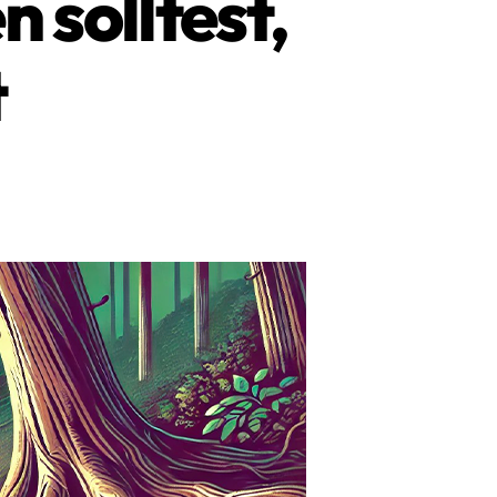
 solltest,
t