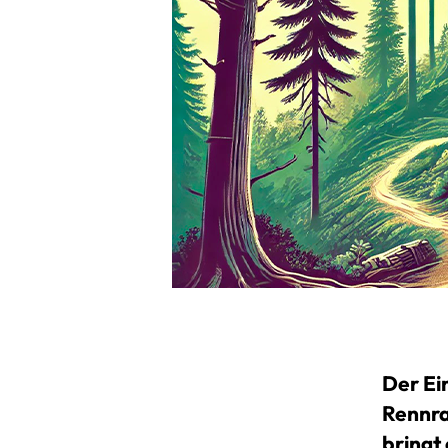
Der Ei
Rennra
bringt