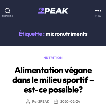
2PEAK
Recherche
Menu
Knowledge
Base
Étiquette :
micronutriments
Catégories
NUTRITION
Alimentation végane
dans le milieu sportif –
est-ce possible?
Par
2PEAK
2020-02-24
Auteur
Date