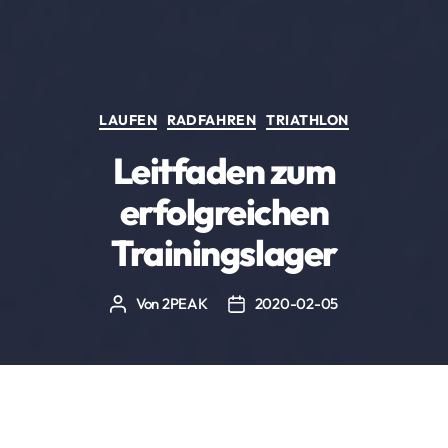
Kategorien
LAUFEN
RADFAHREN
TRIATHLON
Leitfaden zum
erfolgreichen
Trainingslager
Von
2PEAK
2020-02-05
Beitragsautor
Beitragsdatum
Trainingslager sind ein Highlight im Jahreskalender