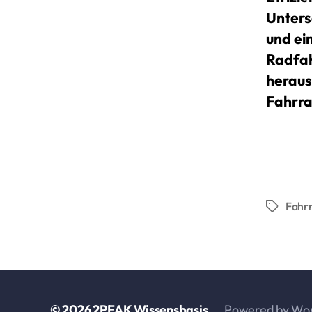
Unters
und ei
Radfah
heraus
Fahrra
Fahr
Schlagwö
© 2026
2PEAK Wissensbasis
Powered by Wo