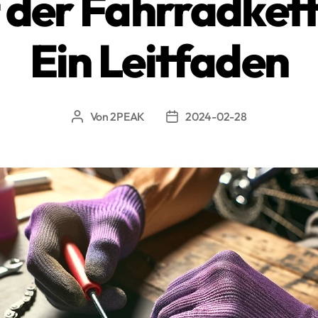
 der Fahrradket
Ein Leitfaden
Von
2PEAK
2024-02-28
Beitragsautor
Beitragsdatum