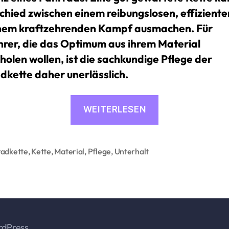
chied zwischen einem reibungslosen, effizienten
nem kraftzehrenden Kampf ausmachen. Für
rer, die das Optimum aus ihrem Material
holen wollen, ist die sachkundige Pflege der
dkette daher unerlässlich.
«Die
WEITERLESEN
Kunst
der
Fahrradkettenp
radkette
,
Kette
,
Material
,
Pflege
,
Unterhalt
rter
Ein
Leitfaden»
rdPress