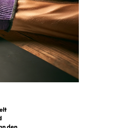
elt
d
ann den