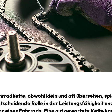
hrradkette, obwohl klein und oft übersehen, spi
ntscheidende Rolle in der Leistungsfähigkeit un
enz eines Fahrrads. Eine gut gewartete Kette k