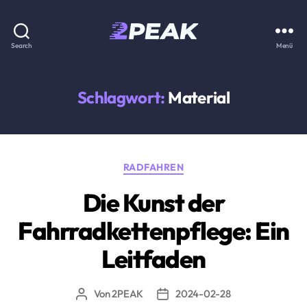
2PEAK
Search
Menü
Wissensbasis
Schlagwort:
Material
Kategorien
RADFAHREN
Die Kunst der
Fahrradkettenpflege: Ein
Leitfaden
Von
2PEAK
2024-02-28
Beitragsautor
Beitragsdatum