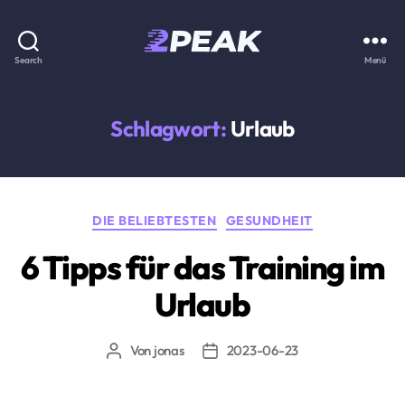
2PEAK
Search
Menü
Wissensbasis
Schlagwort:
Urlaub
Kategorien
DIE BELIEBTESTEN
GESUNDHEIT
6 Tipps für das Training im
Urlaub
Von
jonas
2023-06-23
Beitragsautor
Beitragsdatum