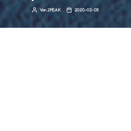
Von
2PEAK
2020-02-05
Beitragsautor
Beitragsdatum
Brauchst Du eine Trainingspause im Herbst oder
Winter? Was kannst Du tun, um im nächsten
Frühjahr auf einem höheren Level zu starten?
Sicher hast Du Dir diese Fragen schon einmal
gestellt. 2PEAK hat darauf Antworten, die Dich
vielleicht überraschen, aber die erprobt sind.