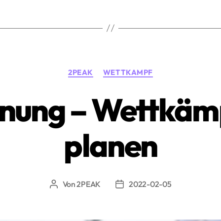
mit
2PEAK»
Kategorien
2PEAK
WETTKAMPF
nung – Wettkämp
planen
Von
2PEAK
2022-02-05
Beitragsautor
Beitragsdatum