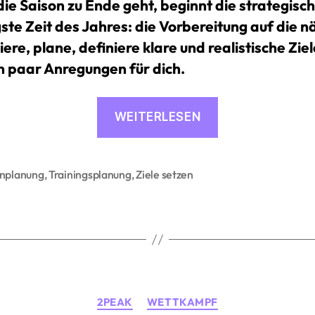
ie Saison zu Ende geht, beginnt die strategisch
gste Zeit des Jahres: die Vorbereitung auf die n
ere, plane, definiere klare und realistische Ziel
in paar Anregungen für dich.
«Ziele,
WEITERLESEN
Wettkämpfe
und
Alltag:
onplanung
,
Trainingsplanung
,
Ziele setzen
rter
So
planst
du
deine
Saison
Kategorien
smart
2PEAK
WETTKAMPF