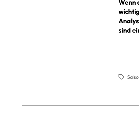
Wenn d
wichti
Analysi
sind e
Sais
Schlagwö