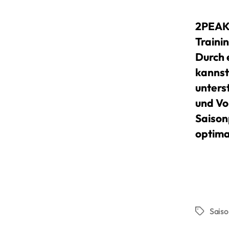
2PEAK 
Traini
Durch 
kannst
unters
und Vo
Saison
optima
Sais
Schlagwö