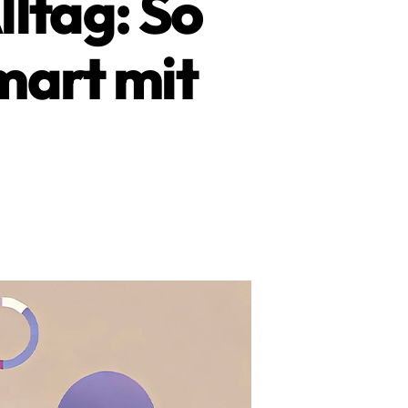
ltag: So
mart mit