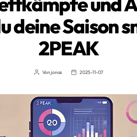
Wettkämpfe und Al
du deine Saison s
2PEAK
Von
jonas
2025-11-07
Beitragsautor
Beitragsdatum