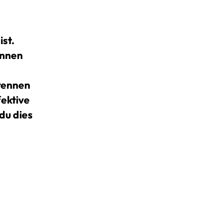
st.
ennen
trennen
fektive
du dies