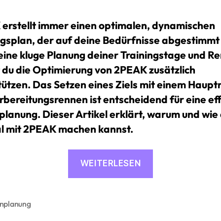
erstellt immer einen optimalen, dynamischen
ngsplan, der auf deine Bedürfnisse abgestimmt i
eine kluge Planung deiner Trainingstage und R
 du die Optimierung von 2PEAK zusätzlich
tützen. Das Setzen eines Ziels mit einem Haup
rbereitungsrennen ist entscheidend für eine ef
planung. Dieser Artikel erklärt, warum und wie 
l mit 2PEAK machen kannst.
«So
WEITERLESEN
machst
du
die
onplanung
rter
Saisonplanung