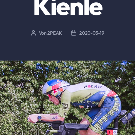
Kienle
Von
2PEAK
2020-05-19
Beitragsautor
Beitragsdatum