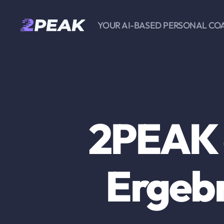
YOUR AI-BASED PERSONAL CO
2PEAK
Wissensbasis
2PEAK a
Ergebn