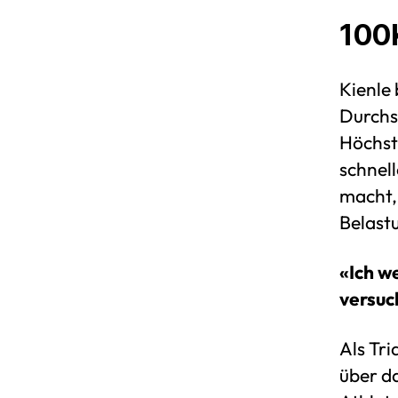
100K
Kienle 
Durchs
Höchst
schnel
macht, 
Belast
«Ich w
versuc
Als Tri
über da