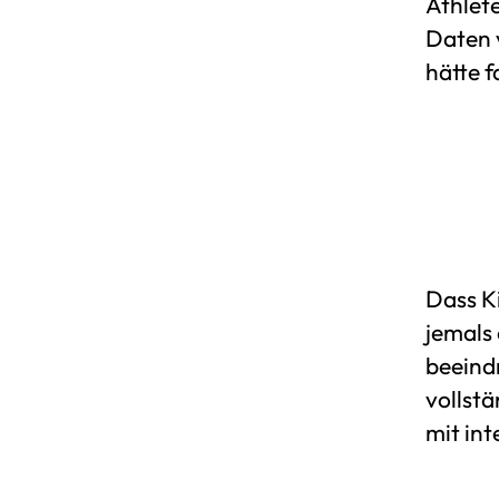
Athlete
Daten v
hätte 
Dass Ki
jemals 
beeindr
vollst
mit in