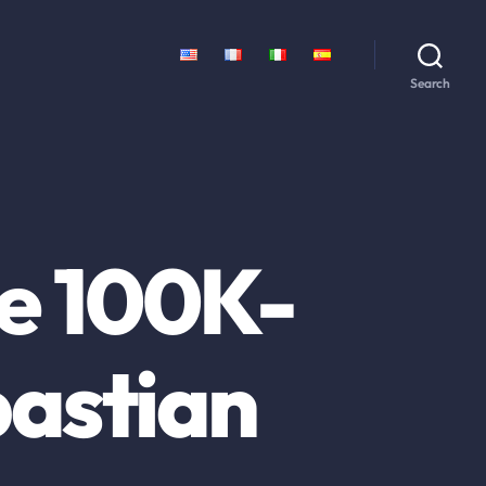
Search
ie 100K-
bastian