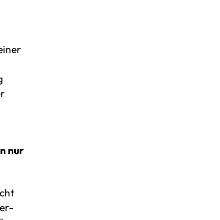
einer
g
er
rn nur
icht
er-