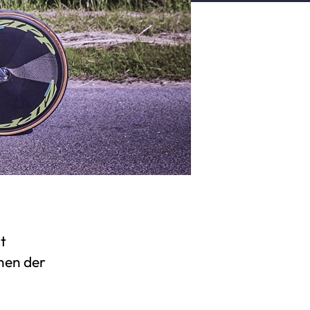
t
nen der