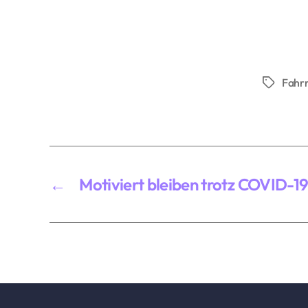
Fahr
Schlagwö
←
Motiviert bleiben trotz COVID-1