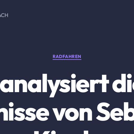
ACH
Kategorien
RADFAHREN
nalysiert d
isse von Se