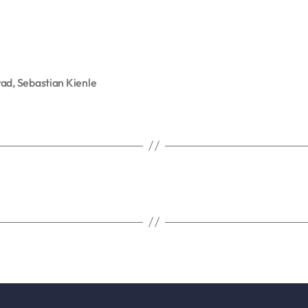
rad
,
Sebastian Kienle
rter
9