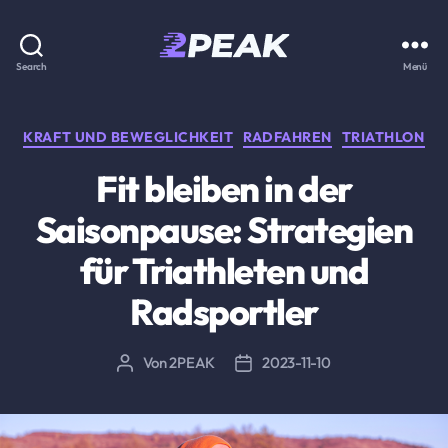
2PEAK
Search
Menü
Wissensbasis
Kategorien
KRAFT UND BEWEGLICHKEIT
RADFAHREN
TRIATHLON
Fit bleiben in der
Saisonpause: Strategien
für Triathleten und
Radsportler
Von
2PEAK
2023-11-10
Beitragsautor
Beitragsdatum