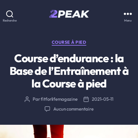
2PEAK
Recherche
Menu
Knowledge
Base
Catégories
COURSE À PIED
Course d’endurance : la
Base de l’Entraînement à
la Course à pied
Par
fitforlifemagazine
2021-05-11
Auteur
Date
de
de
sur
Aucun commentaire
l’article
l’article
Course
d’endurance
:
la