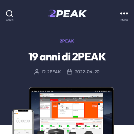
2PEAK
Cerca
Menu
Knowledge
Base
Categorie
2PEAK
19 anni di 2PEAK
Di
2PEAK
2022-04-20
Autore
Data
articolo
dell'articolo