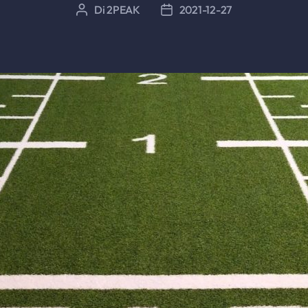
Di
2PEAK
2021-12-27
Autore
Data
articolo
dell'articolo