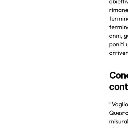
obietti
rimaner
termine
termine
anni, g
poniti 
arriver
Conc
cont
“Voglio
Questo 
misurab