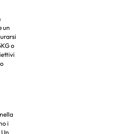
n
e un
curarsi
 5KG o
ettivi
 o
nella
no i
. Un