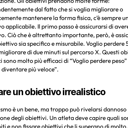
ione. Gli obiettivi prendono molte forme:
dentemente dal fatto che si voglia migliorare o
cemente mantenere la forma fisica, c’è sempre u
vo applicabile. Il primo passo è assicurarsi di aver
vo. Ciò che è altrettanto importante, però, è assi
biettivo sia specifico e misurabile. Voglio perdere
migliorare di due minuti sul percorso X. Questi obi
ci sono molto più efficaci di “Voglio perdere peso”
 diventare più veloce”.
re un obiettivo irrealistico
ismo è un bene, ma troppo può rivelarsi dannoso 
ione degli obiettivi. Un atleta deve capire quali so
miti e non fissare obiettivi che li superano di molto