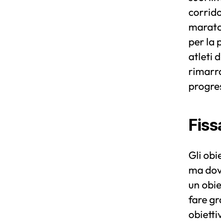
corrido
marato
per la 
atleti 
rimarra
progres
Fiss
Gli obi
ma dov
un obi
fare gr
obietti