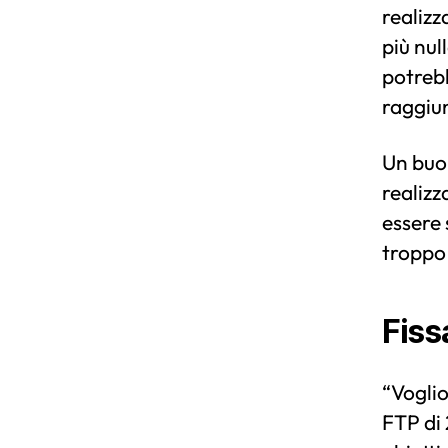
realizz
più nul
potrebb
raggiu
Un buon
realizz
essere 
troppo
Fiss
“Voglio
FTP di 