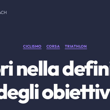
ACH
Categorie
CICLISMO
CORSA
TRIATHLON
ri nella defi
degli obiettiv