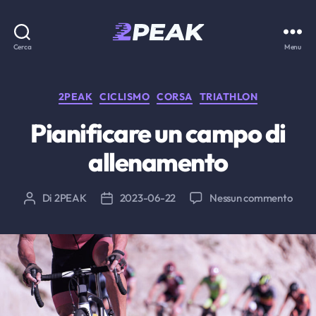
2PEAK
Cerca
Menu
Knowledge
Base
Categorie
2PEAK
CICLISMO
CORSA
TRIATHLON
Pianificare un campo di
allenamento
su
Di
2PEAK
2023-06-22
Nessun commento
Autore
Data
Piani
articolo
dell'articolo
un
cam
di
alle