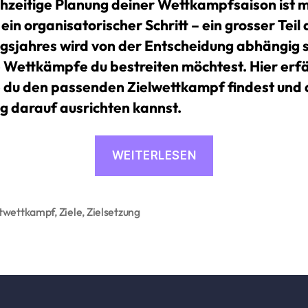
ühzeitige Planung deiner Wettkampfsaison ist 
 ein organisatorischer Schritt – ein grosser Teil
ngsjahres wird von der Entscheidung abhängig s
 Wettkämpfe du bestreiten möchtest. Hier erf
e du den passenden Zielwettkampf findest und 
ng darauf ausrichten kannst.
«Hauptwettka
WEITERLESEN
finden
&
die
twettkampf
,
Ziele
,
Zielsetzung
rter
Trainingsplan
danach
ausrichten»