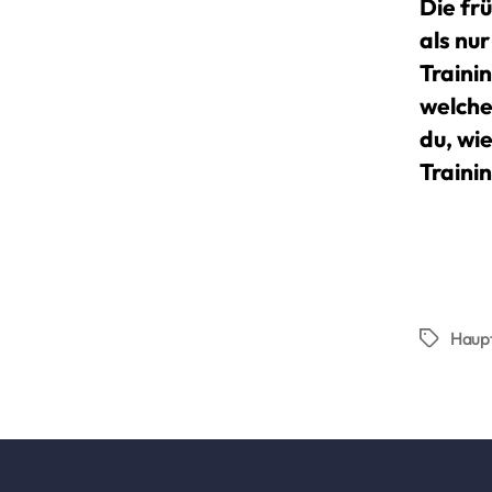
Die fr
als nur
Traini
welche
du, wi
Traini
Haup
Schlagwö