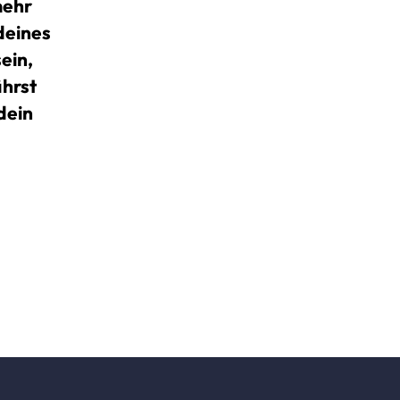
mehr
 deines
ein,
ährst
dein
mpf
ung