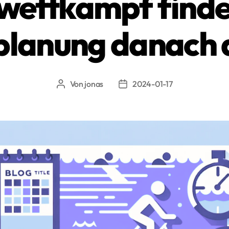
ettkampf finde
planung danach 
Von
jonas
2024-01-17
Beitragsautor
Beitragsdatum