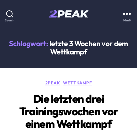
2PEAK
Search
Menü
Wissensbasis
Schlagwort:
letzte 3 Wochen vor dem
Wettkampf
Kategorien
2PEAK
WETTKAMPF
Die letzten drei
Trainingswochen vor
einem Wettkampf