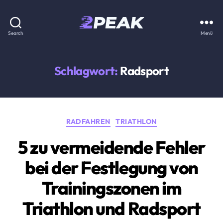
2PEAK
Search
Menü
Wissensbasis
Schlagwort:
Radsport
Kategorien
RADFAHREN
TRIATHLON
5 zu vermeidende Fehler
bei der Festlegung von
Trainingszonen im
Triathlon und Radsport