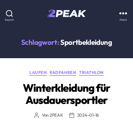
2PEAK
Search
Menü
Wissensbasis
Schlagwort:
Sportbekleidung
Kategorien
LAUFEN
RADFAHREN
TRIATHLON
Winterkleidung für
Ausdauersportler
Von
2PEAK
2024-01-16
Beitragsautor
Beitragsdatum