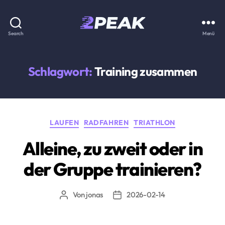
2PEAK
Search
Menü
Wissensbasis
Schlagwort:
Training zusammen
Kategorien
LAUFEN
RADFAHREN
TRIATHLON
Alleine, zu zweit oder in
der Gruppe trainieren?
Von
jonas
2026-02-14
Beitragsautor
Beitragsdatum