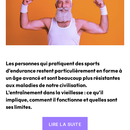
prendre
en
compte »
Les personnes qui pratiquent des sports
d’endurance restent particulièrement en forme à
un âge avancé et sont beaucoup plus résistantes
aux maladies de notre civilisation.
L’entraînement dans la vieillesse : ce qu’il
implique, comment il fonctionne et quelles sont
ses limites.
« Entraînement
LIRE LA SUITE
pour