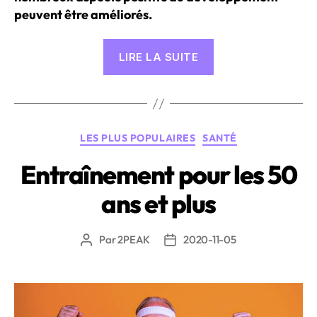
peuvent être améliorés.
« La
LIRE LA SUITE
reprise
de
l’entraînement
après
Catégories
LES PLUS POPULAIRES
SANTÉ
une
longue
Entraînement pour les 50
pause
ans et plus
due
à
une
Par
2PEAK
2020-11-05
Auteur
Date
de
de
blessure:
l’article
l’article
ce
qu’il
faut