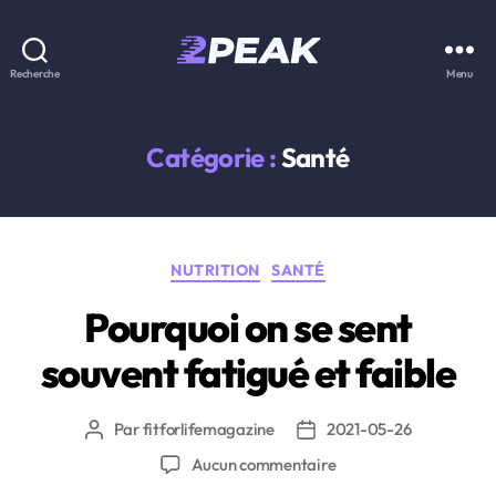
2PEAK
Recherche
Menu
Knowledge
Base
Catégorie :
Santé
Catégories
NUTRITION
SANTÉ
Pourquoi on se sent
souvent fatigué et faible
Par
fitforlifemagazine
2021-05-26
Auteur
Date
de
de
sur
Aucun commentaire
l’article
l’article
Pourquoi