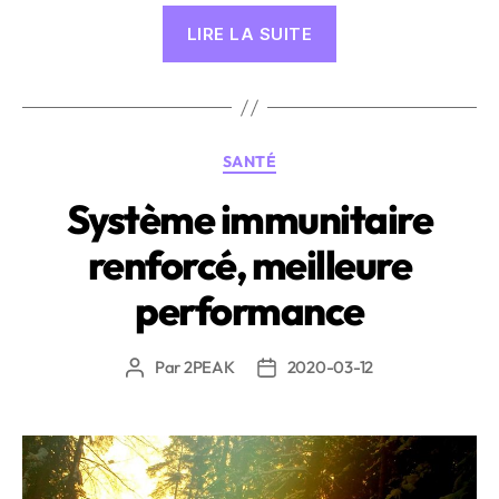
« Que
LIRE LA SUITE
dit
la
science
de
Catégories
SANTÉ
l’alimentation
quant
Système immunitaire
aux
renforcé, meilleure
entraînements
à
performance
jeun
? »
Par
2PEAK
2020-03-12
Auteur
Date
de
de
l’article
l’article