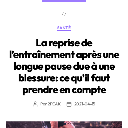
pour
les
Triathlètes »
Catégories
SANTÉ
La reprise de
l’entraînement après une
longue pause due à une
blessure: ce qu’il faut
prendre en compte
Par
2PEAK
2021-04-15
Auteur
Date
de
de
l’article
l’article