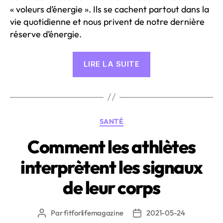
« voleurs d’énergie ». Ils se cachent partout dans la
vie quotidienne et nous privent de notre dernière
réserve d’énergie.
« Pourquoi
LIRE LA SUITE
on
se
sent
souvent
Catégories
SANTÉ
fatigué
et
Comment les athlètes
faible »
interprètent les signaux
de leur corps
Par
fitforlifemagazine
2021-05-24
Auteur
Date