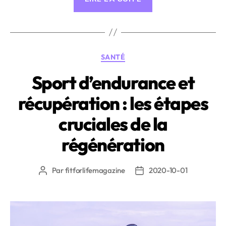
de
l’entraînement
par
canicule »
Catégories
SANTÉ
Sport d’endurance et
récupération : les étapes
cruciales de la
régénération
Par
fitforlifemagazine
2020-10-01
Auteur
Date
de
de
l’article
l’article