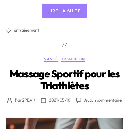
« Comment
LIRE LA SUITE
les
athlètes
entraînement
interprètent
Étiquettes
les
signaux
de
Catégories
SANTÉ
TRIATHLON
leur
corps »
Massage Sportif pour les
Triathlètes
sur
Par
2PEAK
2021-05-10
Aucun commentaire
Auteur
Date
Mas
de
de
Spor
l’article
l’article
pou
les