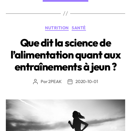
et
récupération
:
Catégories
NUTRITION
SANTÉ
les
étapes
Que dit la science de
cruciales
l’alimentation quant aux
de
la
entraînements à jeun ?
régénération »
Par
2PEAK
2020-10-01
Auteur
Date
de
de
l’article
l’article