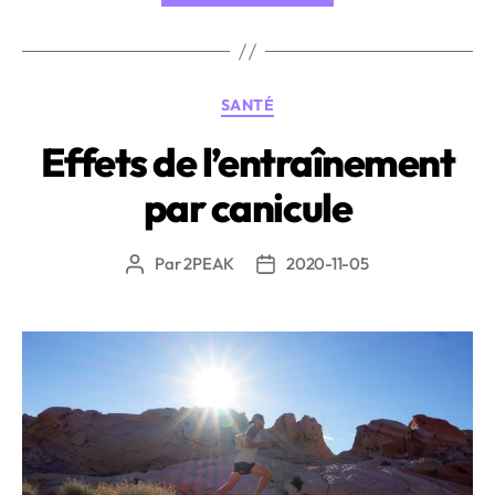
les
50
ans
Catégories
SANTÉ
et
plus »
Effets de l’entraînement
par canicule
Par
2PEAK
2020-11-05
Auteur
Date
de
de
l’article
l’article