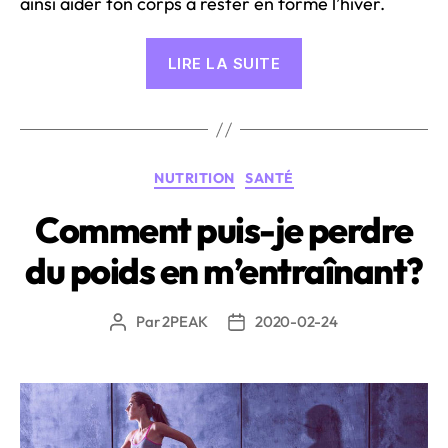
ainsi aider ton corps à rester en forme l’hiver.
« Système
LIRE LA SUITE
immunitaire
renforcé,
meilleure
performance »
Catégories
NUTRITION
SANTÉ
Comment puis-je perdre
du poids en m’entraînant?
Par
2PEAK
2020-02-24
Auteur
Date
de
de
l’article
l’article