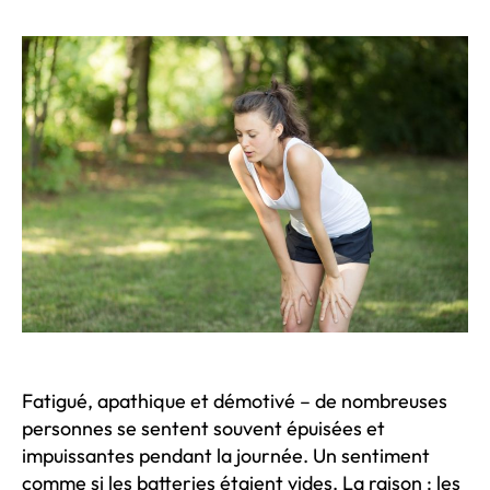
on
se
sent
souvent
fatigué
et
faible
Fatigué, apathique et démotivé – de nombreuses
personnes se sentent souvent épuisées et
impuissantes pendant la journée. Un sentiment
comme si les batteries étaient vides. La raison : les